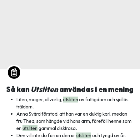
Så kan
Utsliten
användas i en mening
Liten, mager, allvarlig,
utsliten
av fattigdom och själlös
träldom.
Anna Svärd förstod, att han var en duktig karl, medan
fru Thea, som hängde vid hans arm, föreföll henne som
en
utsliten
gammal disktrasa.
Den vill inte dö förrän den är
utsliten
och tyngd av år.