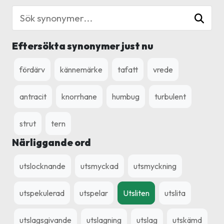
Eftersökta synonymer just nu
fördärv
kännemärke
tafatt
vrede
antracit
knorrhane
humbug
turbulent
strut
tern
Närliggande ord
utslocknande
utsmyckad
utsmyckning
utspekulerad
utspelar
Utsliten
utslita
utslagsgivande
utslagning
utslag
utskämd