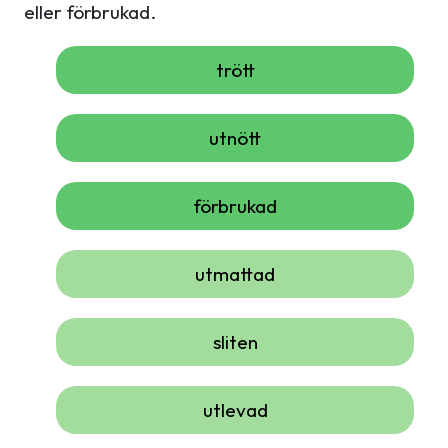
eller förbrukad.
trött
utnött
förbrukad
utmattad
sliten
utlevad