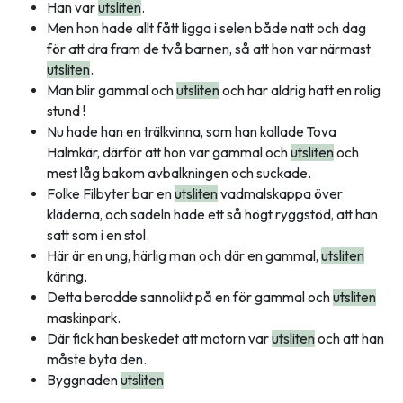
Han var
utsliten
.
Men hon hade allt fått ligga i selen både natt och dag
för att dra fram de två barnen, så att hon var närmast
utsliten
.
Man blir gammal och
utsliten
och har aldrig haft en rolig
stund !
Nu hade han en trälkvinna, som han kallade Tova
Halmkär, därför att hon var gammal och
utsliten
och
mest låg bakom avbalkningen och suckade.
Folke Filbyter bar en
utsliten
vadmalskappa över
kläderna, och sadeln hade ett så högt ryggstöd, att han
satt som i en stol.
Här är en ung, härlig man och där en gammal,
utsliten
käring.
Detta berodde sannolikt på en för gammal och
utsliten
maskinpark.
Där fick han beskedet att motorn var
utsliten
och att han
måste byta den.
Byggnaden
utsliten