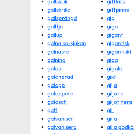
gallskrik
giftlära
gallskrika
giftpinne
gallsprängd
gig
galltjut
giga
gallup
gigant
galna ko-sjukan
gigantisk
galnaste
gigantiskt
galning
gigg
galon
gigolo
galonerad
gikt
galopp
gilja
galoppera
giljotin
galosch
giljotinera
galt
gill
galvaniser
gilla
galvanisera
gilla godk