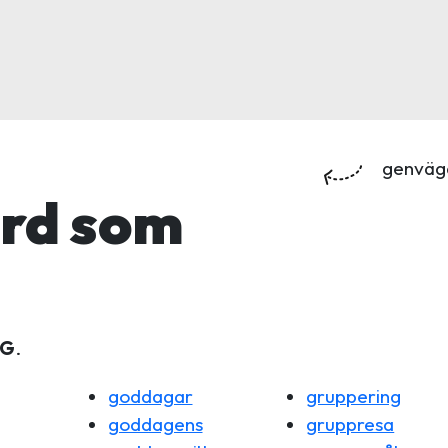
genväg
ord som
G
.
goddagar
gruppering
goddagens
gruppresa