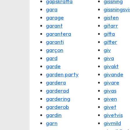
gapskratta
gissning
gara
gissningsvi
garage
gisten
garant
gitarr
garantera
gitta
garanti
gitter
garçon
giv
gard
giva
garde
givakt
garden party
givande
gardera
givare
garderad
givas
gardering
given
garderob
givet
gardin
givetvis
garn
givmild