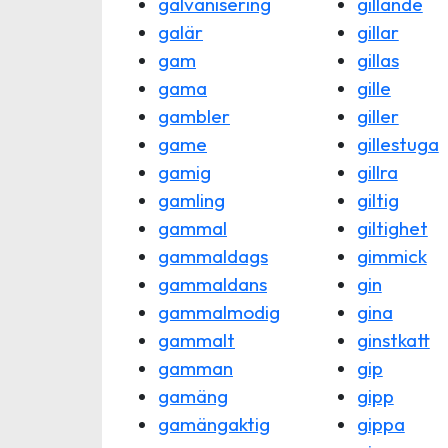
galvanisering
gillande
galär
gillar
gam
gillas
gama
gille
gambler
giller
game
gillestuga
gamig
gillra
gamling
giltig
gammal
giltighet
gammaldags
gimmick
gammaldans
gin
gammalmodig
gina
gammalt
ginstkatt
gamman
gip
gamäng
gipp
gamängaktig
gippa