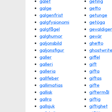
galet
geting
galge
getto
galgenfrist
getunge
galgfysionomi
getöga
galgfågel
gevaldige
galghumor
gevär
galjonsbild
ghetto
galjonsfigur
ghostwrit
galler
giffel
galleri
gift
galleria
gifta
gallfeber
giftas
gallimatias
gifte
gallisk
giftermål
gallra
giftig
gallsjuk
giftighet