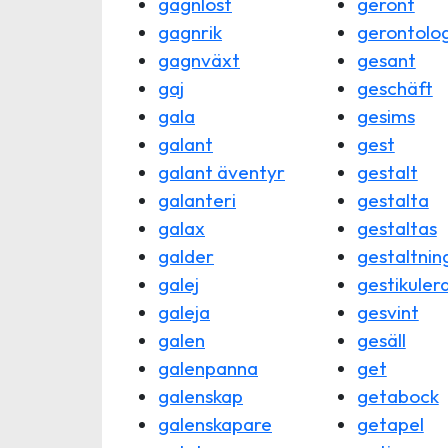
gagnlöst
geront
gagnrik
gerontolog
gagnväxt
gesant
gaj
geschäft
gala
gesims
galant
gest
galant äventyr
gestalt
galanteri
gestalta
galax
gestaltas
galder
gestaltnin
galej
gestikuler
galeja
gesvint
galen
gesäll
galenpanna
get
galenskap
getabock
galenskapare
getapel