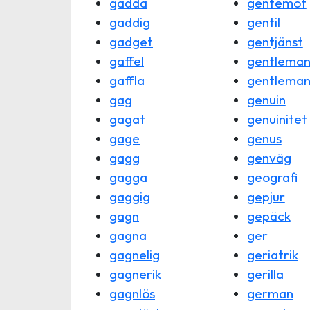
gadda
gentemot
gaddig
gentil
gadget
gentjänst
gaffel
gentlema
gaffla
gentleman
gag
genuin
gagat
genuinitet
gage
genus
gagg
genväg
gagga
geografi
gaggig
gepjur
gagn
gepäck
gagna
ger
gagnelig
geriatrik
gagnerik
gerilla
gagnlös
german