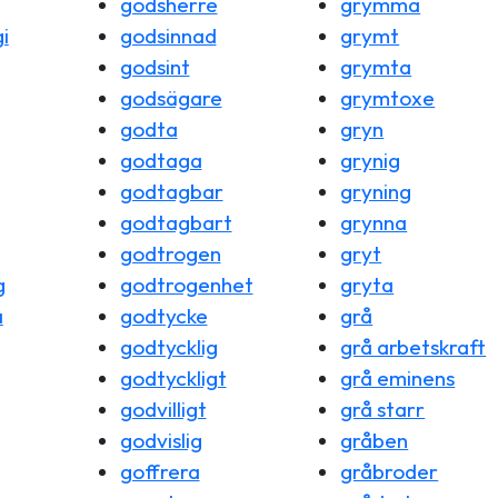
godsherre
grymma
i
godsinnad
grymt
godsint
grymta
godsägare
grymtoxe
godta
gryn
godtaga
grynig
godtagbar
gryning
godtagbart
grynna
godtrogen
gryt
g
godtrogenhet
gryta
a
godtycke
grå
godtycklig
grå arbetskraft
godtyckligt
grå eminens
godvilligt
grå starr
godvislig
gråben
goffrera
gråbroder