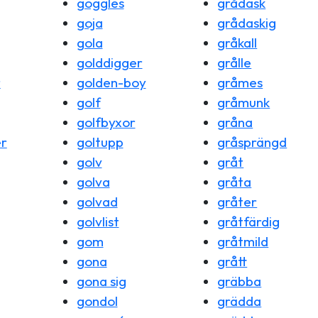
goggles
grådask
goja
grådaskig
gola
gråkall
golddigger
grålle
r
golden-boy
gråmes
golf
gråmunk
golfbyxor
gråna
er
goltupp
gråsprängd
golv
gråt
golva
gråta
golvad
gråter
golvlist
gråtfärdig
gom
gråtmild
gona
grått
gona sig
gräbba
gondol
grädda