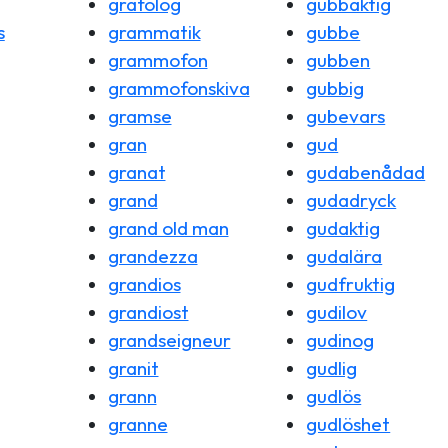
grafolog
gubbaktig
s
grammatik
gubbe
grammofon
gubben
grammofonskiva
gubbig
gramse
gubevars
gran
gud
granat
gudabenådad
grand
gudadryck
grand old man
gudaktig
grandezza
gudalära
grandios
gudfruktig
grandiost
gudilov
grandseigneur
gudinog
granit
gudlig
grann
gudlös
granne
gudlöshet