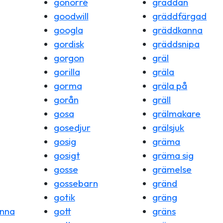
gonorré
gräddan
goodwill
gräddfärgad
googla
gräddkanna
gordisk
gräddsnipa
gorgon
gräl
gorilla
gräla
gorma
gräla på
gorån
gräll
gosa
grälmakare
gosedjur
grälsjuk
gosig
gräma
gosigt
gräma sig
gosse
grämelse
gossebarn
gränd
gotik
gräng
änna
gott
gräns