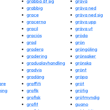
grabba åt sig
gräva
grabbig
gräva ned
grace
gräva ned sig
gracerna
gräva upp
gracil
gräva ut
graciös
gröda
grad
grön
gradera
gröngöling
gradering
grönsaker
gradualavhandling
grönska
gradvis
grönt
gradäng
gröpa
are
graffiti
gröt
ning
grafik
grötig
grafisk
grötmyndig
grafit
guano