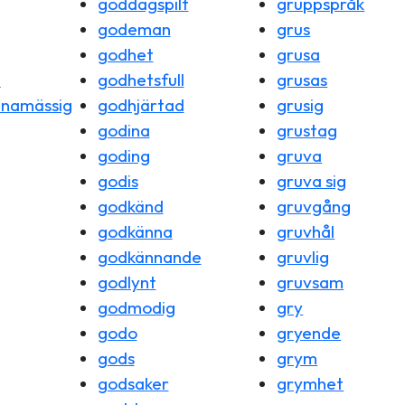
goddagspilt
gruppspråk
godeman
grus
godhet
grusa
n
godhetsfull
grusas
namässig
godhjärtad
grusig
godina
grustag
goding
gruva
godis
gruva sig
godkänd
gruvgång
godkänna
gruvhål
godkännande
gruvlig
godlynt
gruvsam
godmodig
gry
godo
gryende
gods
grym
godsaker
grymhet