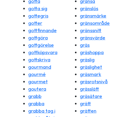
gotta
gränsa
gotta sig
gränslös
gottegris
gränsmärke
gotter
gränsområde
gottfinnande
gränssnitt
gottgöra
gränsvärde
gottgörelse
gräs
gottköpsvara
gräshoppa
gottskriva
gräslig
gourmand
gräslighet
gourmé
gräsmark
gourmet
gräsrotsnivå
goutera
grässlätt
grabb
gräsätare
grabba
grätt
grabba tag i
grätten