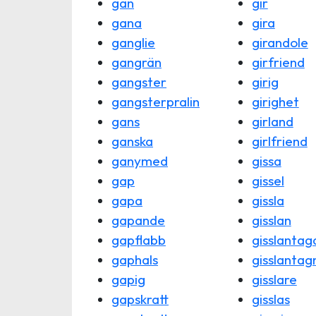
gan
gir
gana
gira
ganglie
girandole
gangrän
girfriend
gangster
girig
gangsterpralin
girighet
gans
girland
ganska
girlfriend
ganymed
gissa
gap
gissel
gapa
gissla
gapande
gisslan
gapflabb
gisslantag
gaphals
gisslantag
gapig
gisslare
gapskratt
gisslas