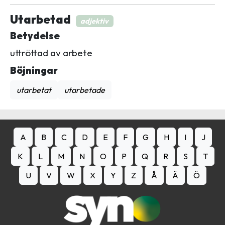
Utarbetad
adjektiv
Betydelse
uttröttad av arbete
Böjningar
utarbetat
utarbetade
A
B
C
D
E
F
G
H
I
J
K
L
M
N
O
P
Q
R
S
T
U
V
W
X
Y
Z
Å
Ä
Ö