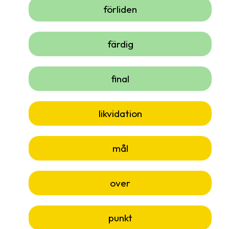
förliden
färdig
final
likvidation
mål
over
punkt