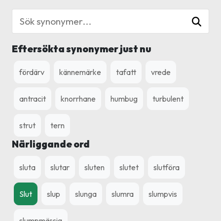
Eftersökta synonymer just nu
fördärv
kännemärke
tafatt
vrede
antracit
knorrhane
humbug
turbulent
strut
tern
Närliggande ord
sluta
slutar
sluten
slutet
slutföra
Slut
slup
slunga
slumra
slumpvis
slumpmässig