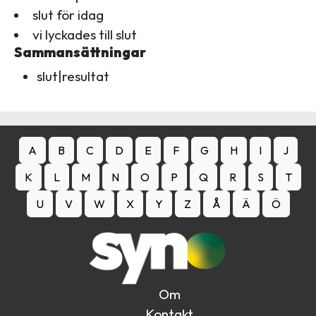
slut för idag
vi lyckades till slut
Sammansättningar
slut|resultat
A
B
C
D
E
F
G
H
I
J
K
L
M
N
O
P
Q
R
S
T
U
V
W
X
Y
Z
Å
Ä
Ö
Om
Kontakt