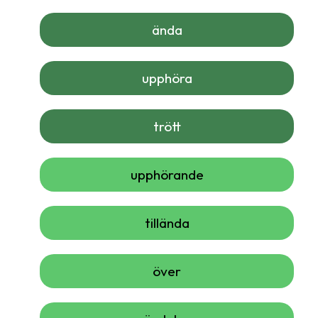
ända
upphöra
trött
upphörande
tillända
över