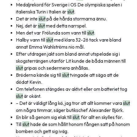
Medaljrekord för Sverige i OS De olympiska spelen i
italienska Turin i Italien är
slut
.
Det är inte
slut
på de hårda stormarna ännu.
Nej, det är
slut
med detta narrspel.
Men det var Frölunda som vann till
slut
.
Hallby vann till
slut
med klara 32-26 tack vare bland
annat Emma Wahlströms nio mål.
Efter utdragen jakt som bland annat utspelade sig i
skogsterrängen utanför Lit kunde de båda männen till
slut
gripas och sedermera anhållas.
Bröderna kände sig till
slut
tvingade att säga att de
dödat Kevin.
Om telefonen stängdes av aktivt eller om batteriet tog
slut
är okänt.
– Det är väldigt lång kö, jag tror att allt kommer vara
slut
om några timmar, säger butikschef Alexander Björk.
En blir så genom sig elak till
slut
, för allt en skylles för.
Till
slut
hade de som hållit honom fången satt på honom
bomben och gett sig iväg.