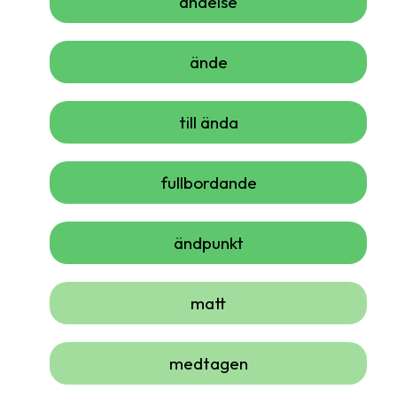
ändelse
ände
till ända
fullbordande
ändpunkt
matt
medtagen