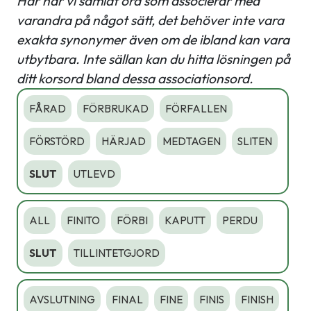
Här har vi samlat ord som associerar med
varandra på något sätt, det behöver inte vara
exakta synonymer även om de ibland kan vara
utbytbara. Inte sällan kan du hitta lösningen på
ditt korsord bland dessa associationsord.
FÅRAD
FÖRBRUKAD
FÖRFALLEN
FÖRSTÖRD
HÄRJAD
MEDTAGEN
SLITEN
SLUT
UTLEVD
ALL
FINITO
FÖRBI
KAPUTT
PERDU
SLUT
TILLINTETGJORD
AVSLUTNING
FINAL
FINE
FINIS
FINISH