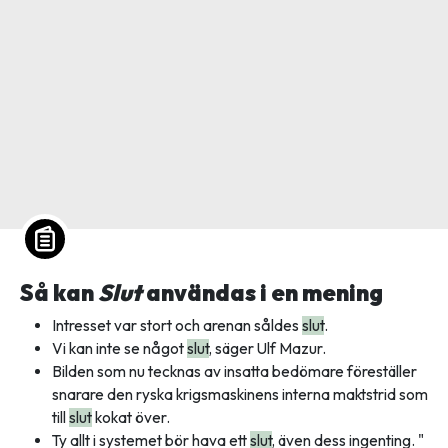
Så kan
Slut
användas i en mening
Intresset var stort och arenan såldes
slut
.
Vi kan inte se något
slut
, säger Ulf Mazur.
Bilden som nu tecknas av insatta bedömare föreställer
snarare den ryska krigsmaskinens interna maktstrid som
till
slut
kokat över.
Ty allt i systemet bör hava ett
slut
, även dess ingenting. "