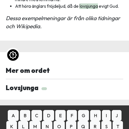
Att höra änglars fröjdeljud, då de
lovsjunga
evigt Gud.
Dessa exempelmeningar är från olika tidningar
och Wikipedia.
Mer om ordet
Lovsjunga
A
B
C
D
E
F
G
H
I
J
K
L
M
N
O
P
Q
R
S
T