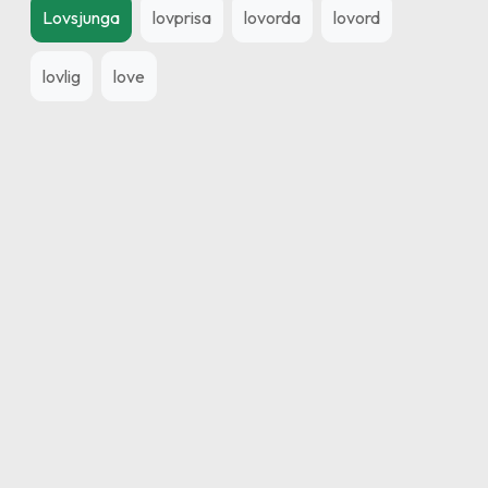
Lovsjunga
lovprisa
lovorda
lovord
lovlig
love