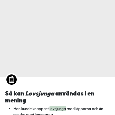
Så kan
Lovsjunga
användas i en
mening
Hon kunde knappast
lovsjunga
med läpparna och än
mindre med lemmarna.