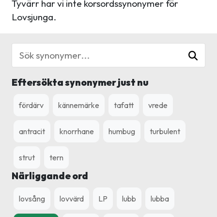
Tyvärr har vi inte korsordssynonymer för
Lovsjunga.
Eftersökta synonymer just nu
fördärv
kännemärke
tafatt
vrede
antracit
knorrhane
humbug
turbulent
strut
tern
Närliggande ord
lovsång
lovvärd
LP
lubb
lubba