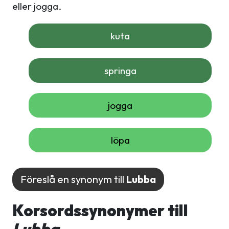
eller jogga.
kuta
springa
jogga
löpa
Föreslå en synonym till
Lubba
Korsordssynonymer till
Lubba