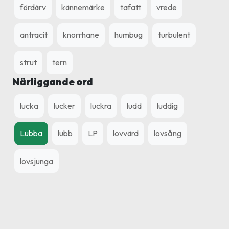
fördärv
kännemärke
tafatt
vrede
antracit
knorrhane
humbug
turbulent
strut
tern
Närliggande ord
lucka
lucker
luckra
ludd
luddig
Lubba
lubb
LP
lovvärd
lovsång
lovsjunga