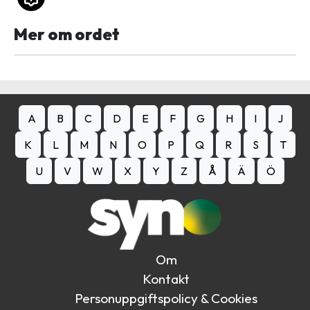
Mer om ordet
A
B
C
D
E
F
G
H
I
J
K
L
M
N
O
P
Q
R
S
T
U
V
W
X
Y
Z
Å
Ä
Ö
Om
Kontakt
Personuppgiftspolicy & Cookies