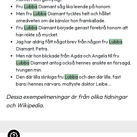
Fru
Lubba
Diamant såg lika leende på honom.
Men fru
Lubba
Diamant tycktes helt och hållet
omedveten om de känslor hon framkallade.
Fru
Lubba
Diamant började genast förebrå honom att
han rökte så mycket.
Jag har aldrig fått något brev från någon fru
Lubba
Diamant, Petra.
Men när hon blickade från Agda och Angela till fru
Lubba
Diamant antog också hennes ansikte en försagd,
tvungen min.
Den där lilla skrikiga fru
Lubba
och den där lille, fast
bara i hennes närvaro, moltyste doktor Leibe...
Dessa exempelmeningar är från olika tidningar
och Wikipedia.