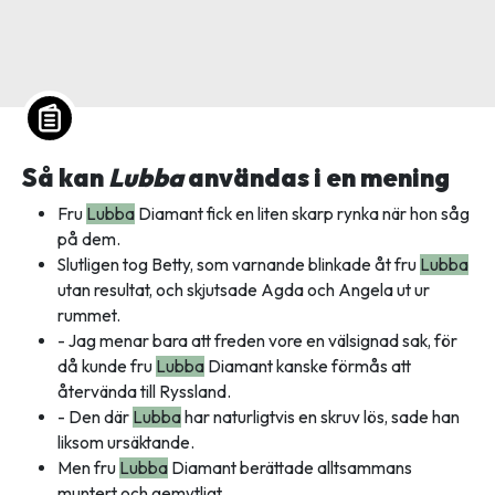
Så kan
Lubba
användas i en mening
Fru
Lubba
Diamant fick en liten skarp rynka när hon såg
på dem.
Slutligen tog Betty, som varnande blinkade åt fru
Lubba
utan resultat, och skjutsade Agda och Angela ut ur
rummet.
- Jag menar bara att freden vore en välsignad sak, för
då kunde fru
Lubba
Diamant kanske förmås att
återvända till Ryssland.
- Den där
Lubba
har naturligtvis en skruv lös, sade han
liksom ursäktande.
Men fru
Lubba
Diamant berättade alltsammans
muntert och gemytligt.