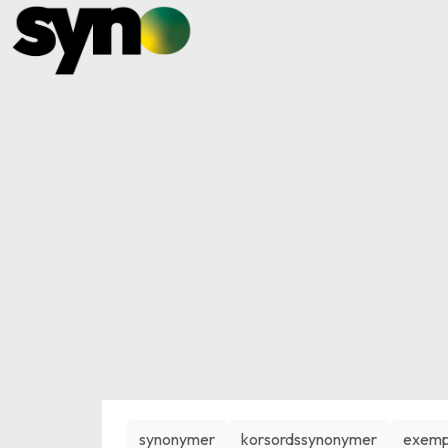
synonymer
korsordssynonymer
exemp