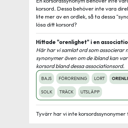
En korsordssynonym behöver inte vara 
korsord. Dessa behöver inte vara dire
lite mer av en ordlek, så ta dessa "sy
lösa ditt korsord?
Hittade "orenlighet" i en associat
Här har vi samlat ord som associerar 
synonymer även om de ibland kan vara u
korsord bland dessa associationsord.
BAJS
FÖRORENING
LORT
ORENL
SOLK
TRÄCK
UTSLÄPP
Tyvärr har vi inte korsordssynonymer 