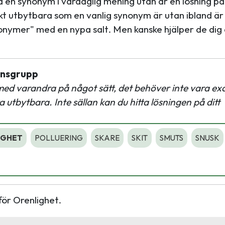
en synonym i vardaglig mening utan är en lösning på
kt utbytbara som en vanlig synonym är utan ibland är
nonymer" med en nypa salt. Men kanske hjälper de dig 
ionsgrupp
med varandra på något sätt, det behöver inte vara ex
tbytbara. Inte sällan kan du hitta lösningen på ditt
IGHET
POLLUERING
SKARE
SKIT
SMUTS
SNUSK
för Orenlighet.