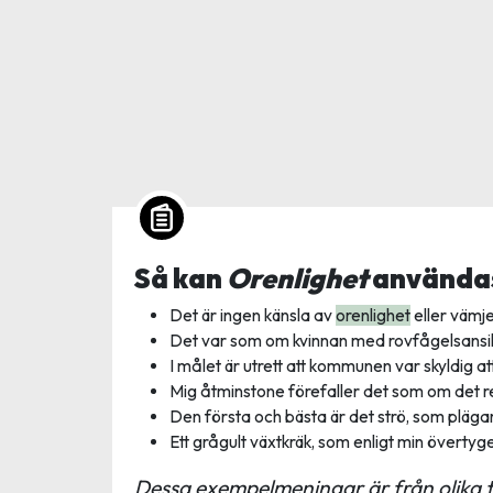
Så kan
Orenlighet
användas
Det är ingen känsla av
orenlighet
eller vämje
Det var som om kvinnan med rovfågelsansikt
I målet är utrett att kommunen var skyldig at
Mig åtminstone förefaller det som om det 
Den första och bästa är det strö, som pläg
Ett grågult växtkräk, som enligt min övertyg
Dessa exempelmeningar är från olika t