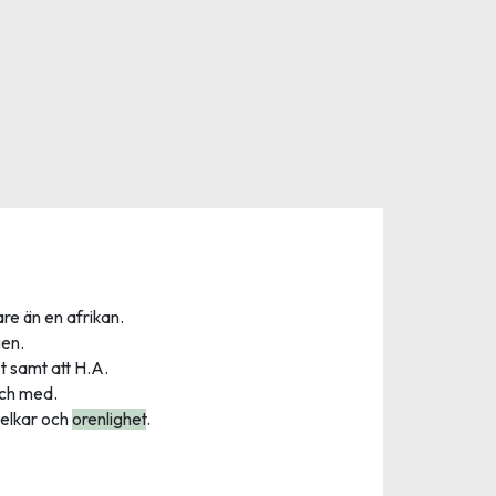
are än en afrikan.
gen.
t samt att H.A.
 och med.
jelkar och
orenlighet
.