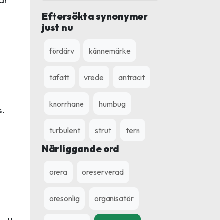
Eftersökta synonymer
just nu
fördärv
kännemärke
tafatt
vrede
antracit
knorrhane
humbug
s.
turbulent
strut
tern
Närliggande ord
orera
oreserverad
oresonlig
organisatör