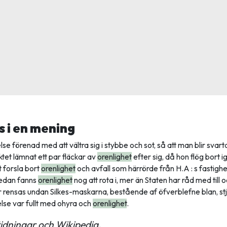
 i en mening
lse förenad med att vältra sig i stybbe och sot, så att man blir svart
et lämnat ett par fläckar av
orenlighet
efter sig, då hon flög bort i
t forsla bort
orenlighet
och avfall som härrörde från H.A : s fastighe
redan fanns
orenlighet
nog att rota i, mer än Staten har råd med till
ar rensas undan Silkes-maskarna, bestående af öfverblefne blan, st
else var fullt med ohyra och
orenlighet
.
idningar och Wikipedia.