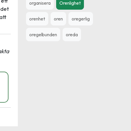
 ett
organisera
Orenlighet
 det
att
orenhet
oren
oregerlig
oregelbunden
oreda
akta