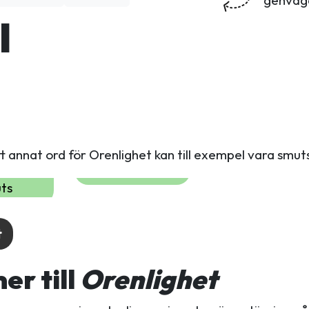
l
tt annat ord för Orenlighet kan till exempel vara smut
ts
t
r till
Orenlighet