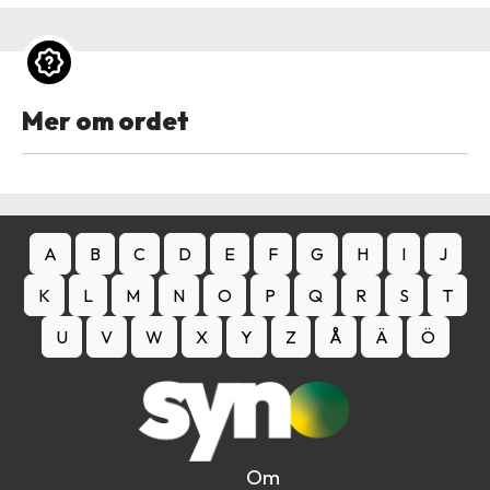
Mer om ordet
A
B
C
D
E
F
G
H
I
J
K
L
M
N
O
P
Q
R
S
T
U
V
W
X
Y
Z
Å
Ä
Ö
Om