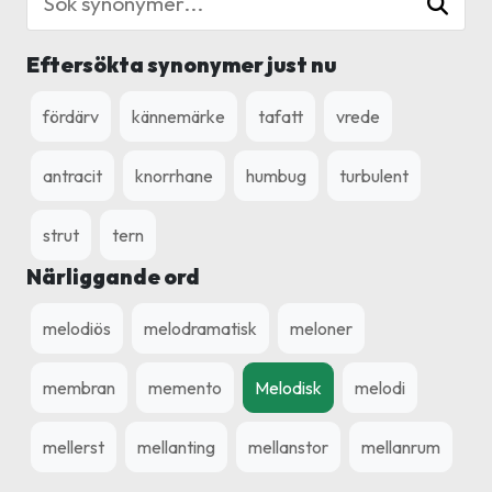
Eftersökta synonymer just nu
fördärv
kännemärke
tafatt
vrede
antracit
knorrhane
humbug
turbulent
strut
tern
Närliggande ord
melodiös
melodramatisk
meloner
membran
memento
Melodisk
melodi
mellerst
mellanting
mellanstor
mellanrum