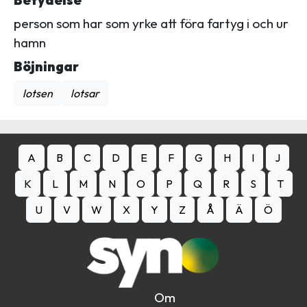
Betydelse
person som har som yrke att föra fartyg i och ur
hamn
Böjningar
lotsen
lotsar
A
B
C
D
E
F
G
H
I
J
K
L
M
N
O
P
Q
R
S
T
U
V
W
X
Y
Z
Å
Ä
Ö
Om