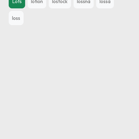
Lots
lotion
lostock
lossna
lossa
loss