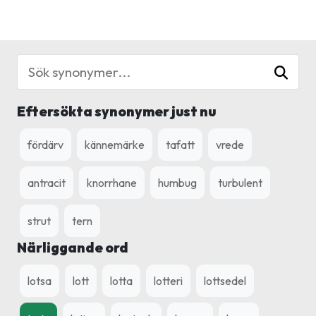
Eftersökta synonymer just nu
fördärv
kännemärke
tafatt
vrede
antracit
knorrhane
humbug
turbulent
strut
tern
Närliggande ord
lotsa
lott
lotta
lotteri
lottsedel