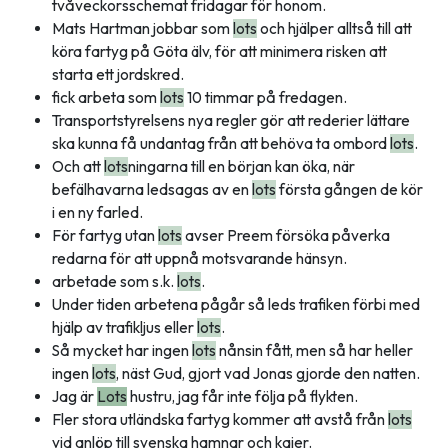
tvåveckorsschemat fridagar för honom.
Mats Hartman jobbar som
lots
och hjälper alltså till att
köra fartyg på Göta älv, för att minimera risken att
starta ett jordskred.
fick arbeta som
lots
10 timmar på fredagen.
Transportstyrelsens nya regler gör att rederier lättare
ska kunna få undantag från att behöva ta ombord
lots
.
Och att
lots
ningarna till en början kan öka, när
befälhavarna ledsagas av en
lots
första gången de kör
i en ny farled.
För fartyg utan
lots
avser Preem försöka påverka
redarna för att uppnå motsvarande hänsyn.
arbetade som s.k.
lots
.
Under tiden arbetena pågår så leds trafiken förbi med
hjälp av trafikljus eller
lots
.
Så mycket har ingen
lots
nånsin fått, men så har heller
ingen
lots
, näst Gud, gjort vad Jonas gjorde den natten.
Jag är
Lots
hustru, jag får inte följa på flykten.
Fler stora utländska fartyg kommer att avstå från
lots
vid anlöp till svenska hamnar och kajer.