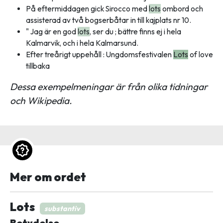
På eftermiddagen gick Sirocco med
lots
ombord och
assisterad av två bogserbåtar in till kajplats nr 10.
" Jag är en god
lots
, ser du ; bättre finns ej i hela
Kalmarvik, och i hela Kalmarsund.
Efter treårigt uppehåll : Ungdomsfestivalen
Lots
of love
tillbaka
Dessa exempelmeningar är från olika tidningar
och Wikipedia.
Mer om ordet
Lots
substantiv