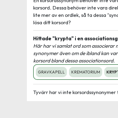
En korsordssynonym behöver inte vara 
korsord. Dessa behöver inte vara dire
lite mer av en ordlek, så ta dessa "sy
lösa ditt korsord?
Hittade "krypta" i en associations
Här har vi samlat ord som associerar 
synonymer även om de ibland kan vara u
korsord bland dessa associationsord.
GRAVKAPELL
KREMATORIUM
KRYP
Tyvärr har vi inte korsordssynonymer 