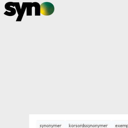
synonymer
korsordssynonymer
exemp