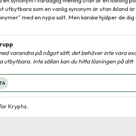
en synonym i vardaglig mening utan är en lösning på
kt utbytbara som en vanlig synonym är utan ibland är
nonymer" med en nypa salt. Men kanske hjälper de dig 
grupp
med varandra på något sätt, det behöver inte vara ex
tbytbara. Inte sällan kan du hitta lösningen på ditt
TA
för Krypta.