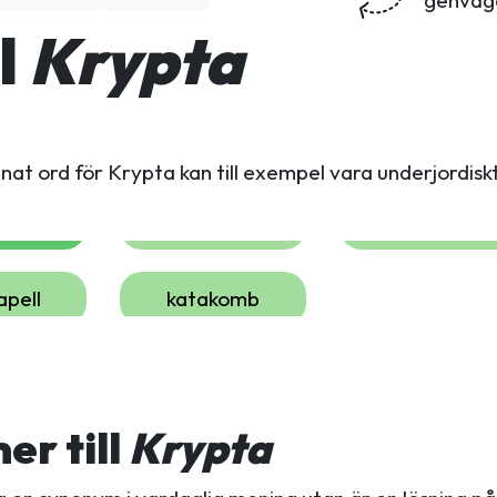
l
Krypta
nnat ord för Krypta kan till exempel vara underjordisk
apell
katakomb
r till
Krypta