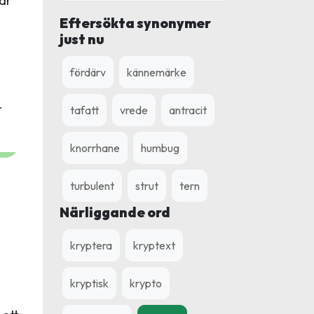
Eftersökta synonymer
just nu
fördärv
kännemärke
t
tafatt
vrede
antracit
knorrhane
humbug
turbulent
strut
tern
Närliggande ord
kryptera
kryptext
kryptisk
krypto