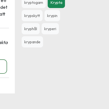
 ett
kryptogam
Krypta
 det
att
krypskytt
krypin
kryphål
kryperi
krypande
akta