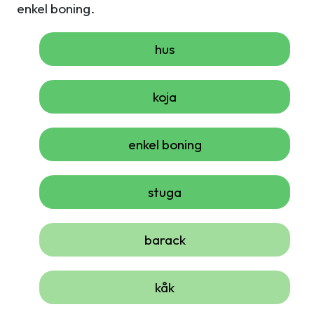
enkel boning.
hus
koja
enkel boning
stuga
barack
kåk