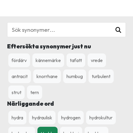
Eftersökta synonymer just nu
fördärv
kännemärke
tafatt
vrede
antracit
knorrhane
humbug
turbulent
strut
tern
Närliggande ord
hydra
hydraulisk
hydrogen
hydrokultur