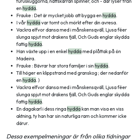
furuskuggorna, nattskärran spinner, och - där lyser från
en
hydda
.
Frauke : Det är mycket jobb att bygga en
hydda
.
I vår
hydda
var tomt och mörkt efter din avresa.
Vackra elfvor dansa med i månskensqväll, Ljusa féer
slunga spjut mot drakens fjäll, Och Guds englar skydda
fattig
hydda
.
Han växte upp i en enkel
hydda
med plåttak på ön
Madeira.
Frauke : Bävrar har stora familjer i sin
hydda
.
Till höger en klippstrand med granskog ; der nedanför
en
hydda
. )
Vackra elfvor dansa med i månskensqväll, Ljusa féer
slunga spjut mot drakens fjäll, Och Guds englar skydda
fattig
hydda
.
En dagakarl i dess ringa
hydda
kan man visa en viss
aktning, ty han har sin naturliga ram och kommer icke
därur.
Dessa exempelmeningar är från olika tidningar