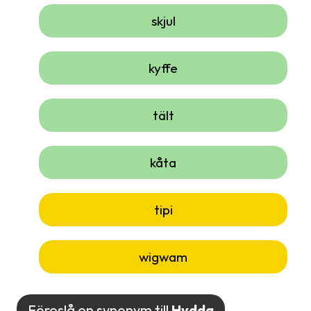
skjul
kyffe
tält
kåta
tipi
wigwam
Föreslå en synonym till
Hydda