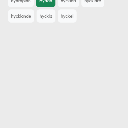
hydroplan
Hydda
hyckleri
hycklare
hycklande
hyckla
hyckel