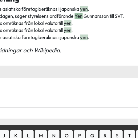
e asiatiska företag beräknas i japanska
yen
.
å dagen, säger styrelsens ordförande
Yen
Gunnarsson till SVT.
x omräknas från lokal valuta till
yen
.
x omräknas från lokal valuta till
yen
.
e asiatiska företag beräknas i japanska
yen
.
idningar och Wikipedia.
J
K
L
M
N
O
P
Q
R
S
T