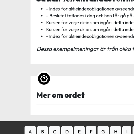
- Index för aktieindexobligationen avseend
– Beslutet fattades i dag och han får gå p
Kursen för varje aktie som ingår i detta inde
Kursen för varje aktie som ingår i detta inde
- Index för aktieindexobligationen avseend
Dessa exempelmeningar är från olika t
Mer om ordet
A
B
C
D
E
F
G
H
I