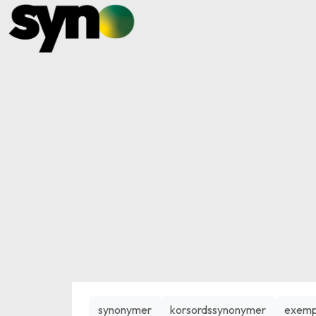
synonymer
korsordssynonymer
exemp