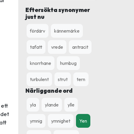
Eftersökta synonymer
just nu
fördärv
kännemärke
tafatt
vrede
antracit
knorrhane
humbug
turbulent
strut
tern
Närliggande ord
yla
ylande
ylle
 ett
 det
ymnig
ymnighet
Yen
att