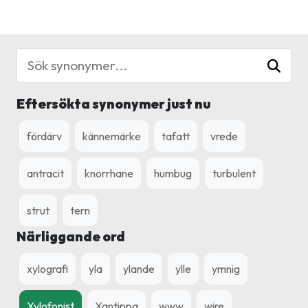
Eftersökta synonymer just nu
fördärv
kännemärke
tafatt
vrede
antracit
knorrhane
humbug
turbulent
strut
tern
Närliggande ord
xylografi
yla
ylande
ylle
ymnig
Xylofonist
Xantippa
www
wire