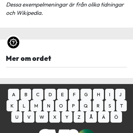
Dessa exempelmeningar är från olika tidningar
och Wikipedia.
Mer om ordet
A
B
C
D
E
F
G
H
I
J
K
L
M
N
O
P
Q
R
S
T
U
V
W
X
Y
Z
Å
Ä
Ö