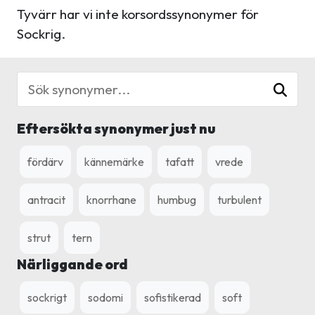
Tyvärr har vi inte korsordssynonymer för
Sockrig.
Eftersökta synonymer just nu
fördärv
kännemärke
tafatt
vrede
antracit
knorrhane
humbug
turbulent
strut
tern
Närliggande ord
sockrigt
sodomi
sofistikerad
soft