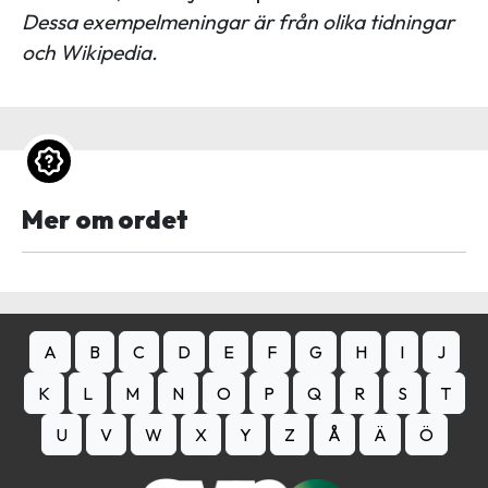
Dessa exempelmeningar är från olika tidningar
och Wikipedia.
Mer om ordet
A
B
C
D
E
F
G
H
I
J
K
L
M
N
O
P
Q
R
S
T
U
V
W
X
Y
Z
Å
Ä
Ö