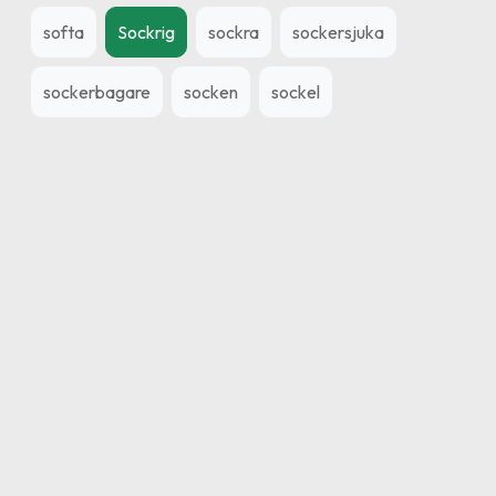
softa
Sockrig
sockra
sockersjuka
sockerbagare
socken
sockel