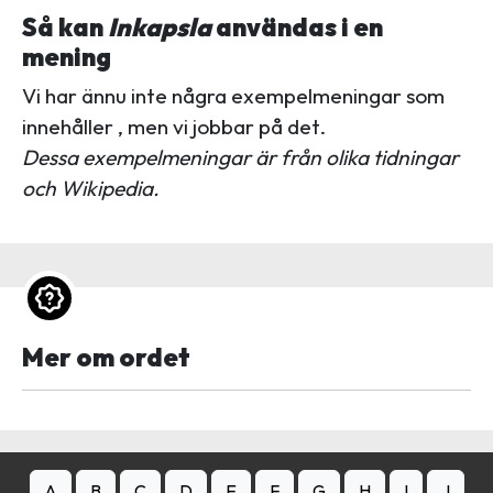
Så kan
Inkapsla
användas i en
mening
Vi har ännu inte några exempelmeningar som
innehåller , men vi jobbar på det.
Dessa exempelmeningar är från olika tidningar
och Wikipedia.
Mer om ordet
A
B
C
D
E
F
G
H
I
J