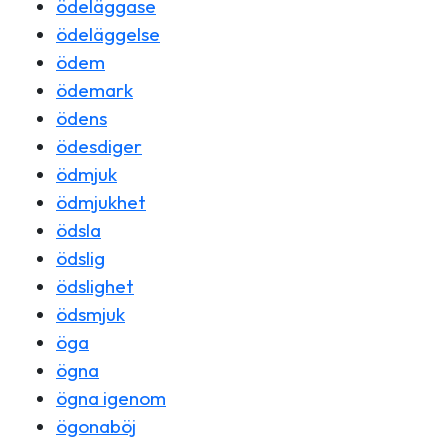
ödeläggase
ödeläggelse
ödem
ödemark
ödens
ödesdiger
ödmjuk
ödmjukhet
ödsla
ödslig
ödslighet
ödsmjuk
öga
ögna
ögna igenom
ögonaböj