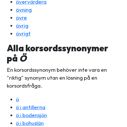
övervärdera
övning
övre
övrig
övrigt
Alla korsordssynonymer
på
Ö
En korsordssynonym behöver inte vara en
"riktig" synonym utan en lösning på en
korsordsfråga.
ö
ö i antillerna
ö i bodensjön
ö i bohuslän