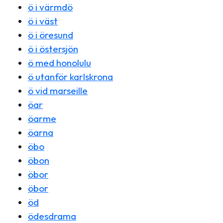
ö i värmdö
ö i väst
ö i öresund
ö i östersjön
ö med honolulu
ö utanför karlskrona
ö vid marseille
öar
öarme
öarna
öbo
öbon
öbor
öbor
öd
ödesdrama