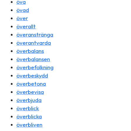
öva
övad
över
överallt
överanstränga
överantvarda
överbalans
överbalansen
överbefolkning
överbeskydd
överbetona
överbevisa
överbjuda
överblick
överblicka
överbliven