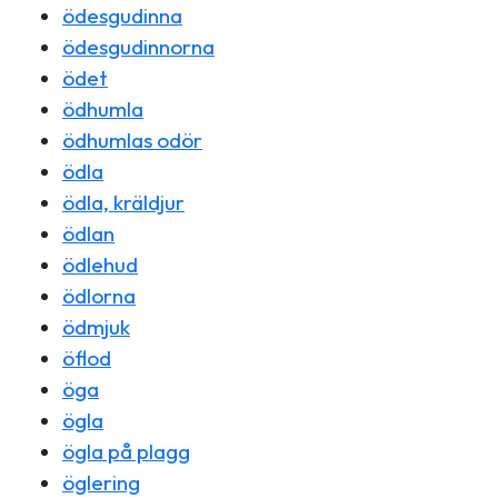
ödesgudinna
ödesgudinnorna
ödet
ödhumla
ödhumlas odör
ödla
ödla, kräldjur
ödlan
ödlehud
ödlorna
ödmjuk
öflod
öga
ögla
ögla på plagg
öglering