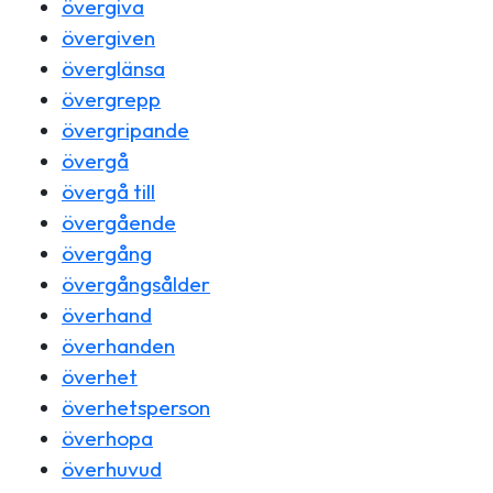
övergiva
övergiven
överglänsa
övergrepp
övergripande
övergå
övergå till
övergående
övergång
övergångsålder
överhand
överhanden
överhet
överhetsperson
överhopa
överhuvud