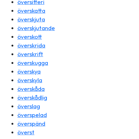
översitteri
överskatta
överskjuta
överskjutande
överskott
överskrida
överskrift
överskugga
överskya
överskyla
överskåda
överskådlig
överslag
överspelad
överspänd
överst