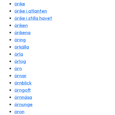
örike
örike i atlanten
örike i stilla havet
öriken
örikena
öring
örkälla
örla
örlog
örn
örnar
örnblick
örngott
örnnäsa
örnunge
öron