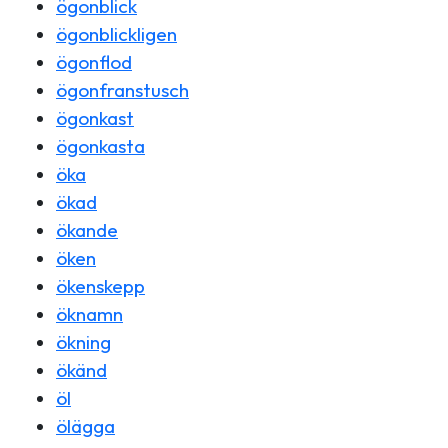
ögonblick
ögonblickligen
ögonflod
ögonfranstusch
ögonkast
ögonkasta
öka
ökad
ökande
öken
ökenskepp
öknamn
ökning
ökänd
öl
ölägga