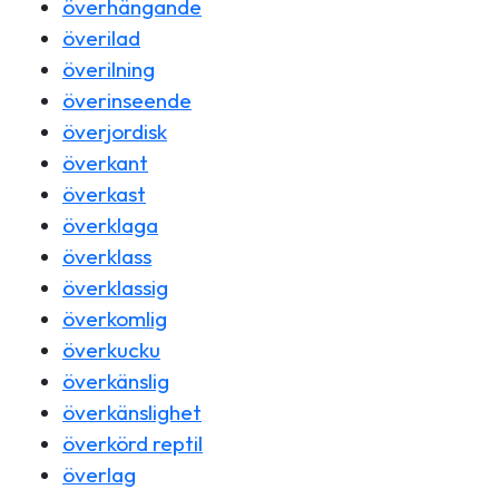
överhängande
överilad
överilning
överinseende
överjordisk
överkant
överkast
överklaga
överklass
överklassig
överkomlig
överkucku
överkänslig
överkänslighet
överkörd reptil
överlag