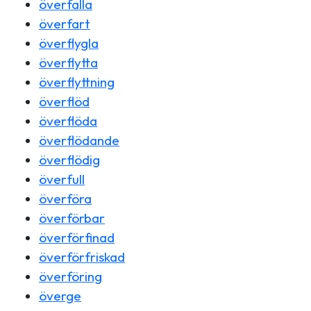
överfalla
överfart
överflygla
överflytta
överflyttning
överflöd
överflöda
överflödande
överflödig
överfull
överföra
överförbar
överförfinad
överförfriskad
överföring
överge