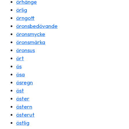
örhänge
örlig
örngott
öronsbedövande
öronsmycke
öronsmärka
öronsus
ört
ös
ösa
ösregn
öst
öster
östern
österut
östlig