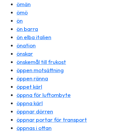
ömän
ömö
ön
ön barra
ön elba italien
önation
önskar
önskemål till frukost
öppen motsättning
öppen ränna
öppet kärl
öppna för luftombyte
öppna kärl
öppnar dörren
öppnar portar för transport
öppnas i ottan