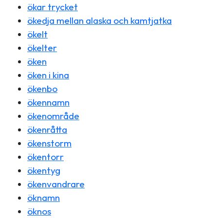
ökar trycket
ökedja mellan alaska och kamtjatka
ökelt
ökelter
öken
öken i kina
ökenbo
ökennamn
ökenområde
ökenråtta
ökenstorm
ökentorr
ökentyg
ökenvandrare
öknamn
öknos