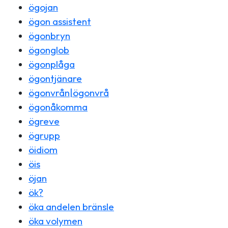
ögojan
ögon assistent
ögonbryn
ögonglob
ögonplåga
ögontjänare
ögonvrån|ögonvrå
ögonåkomma
ögreve
ögrupp
öidiom
öis
öjan
ök?
öka andelen bränsle
öka volymen