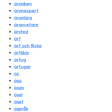
öronben
öronexpert
öronlära
öronvetare
örsted
ört
ört och flicka
örtlikör
örtug
örtugar
ös
ösa
ösan
ösel
öset
öspråk