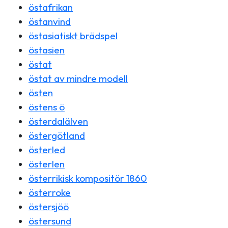
östafrikan
östanvind
östasiatiskt brädspel
östasien
östat
östat av mindre modell
östen
östens ö
österdalälven
östergötland
österled
österlen
österrikisk kompositör 1860
österroke
östersjöö
östersund