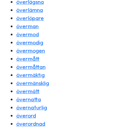
överlägsna
överlämna
överlöpare
överman
övermod
övermodig
övermogen
övermått
övermåttan
övermäktig
övermänsklig
övermätt
övernatta
övernaturlig
överord
överordnad