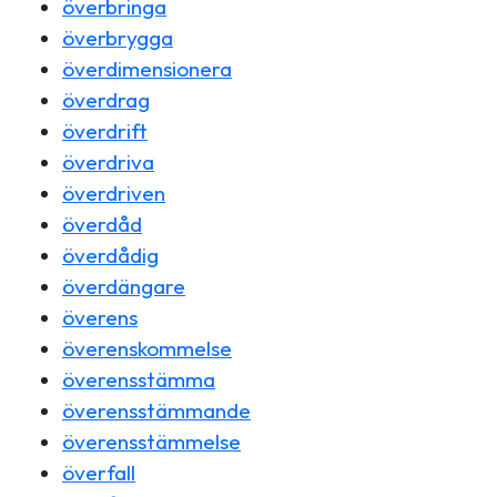
överbringa
överbrygga
överdimensionera
överdrag
överdrift
överdriva
överdriven
överdåd
överdådig
överdängare
överens
överenskommelse
överensstämma
överensstämmande
överensstämmelse
överfall