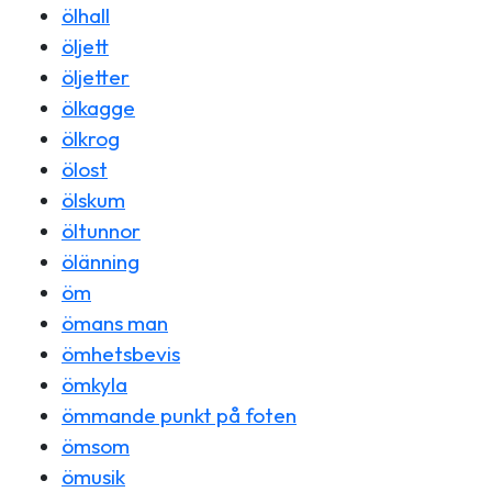
ölhall
öljett
öljetter
ölkagge
ölkrog
ölost
ölskum
öltunnor
ölänning
öm
ömans man
ömhetsbevis
ömkyla
ömmande punkt på foten
ömsom
ömusik