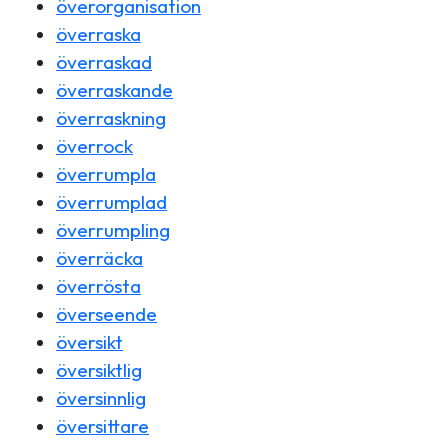
överorganisation
överraska
överraskad
överraskande
överraskning
överrock
överrumpla
överrumplad
överrumpling
överräcka
överrösta
överseende
översikt
översiktlig
översinnlig
översittare