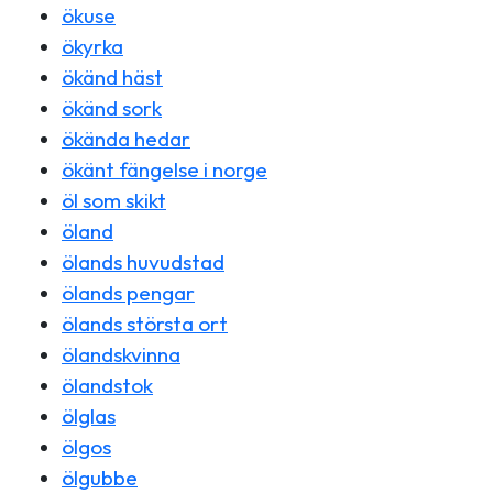
ökuse
ökyrka
ökänd häst
ökänd sork
ökända hedar
ökänt fängelse i norge
öl som skikt
öland
ölands huvudstad
ölands pengar
ölands största ort
ölandskvinna
ölandstok
ölglas
ölgos
ölgubbe