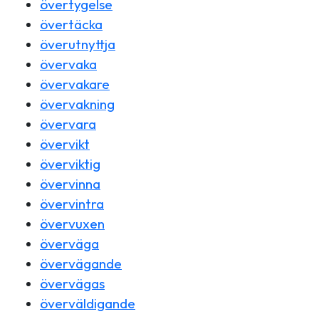
övertygelse
övertäcka
överutnyttja
övervaka
övervakare
övervakning
övervara
övervikt
överviktig
övervinna
övervintra
övervuxen
överväga
övervägande
övervägas
överväldigande