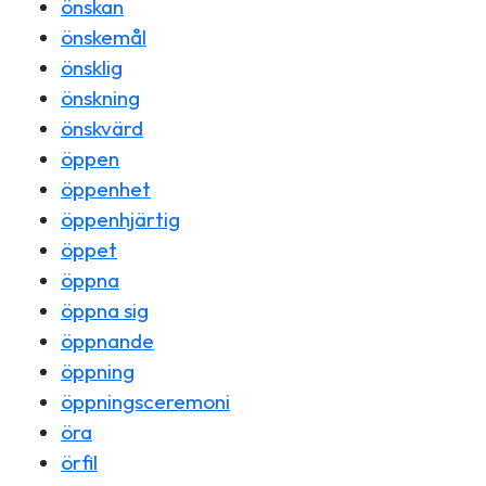
önskan
önskemål
önsklig
önskning
önskvärd
öppen
öppenhet
öppenhjärtig
öppet
öppna
öppna sig
öppnande
öppning
öppningsceremoni
öra
örfil